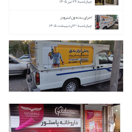
چهارشنبه 24 تیر 1405
اجرای بدنه ون اینرودز
چهارشنبه 30 اردیبهشت 1405