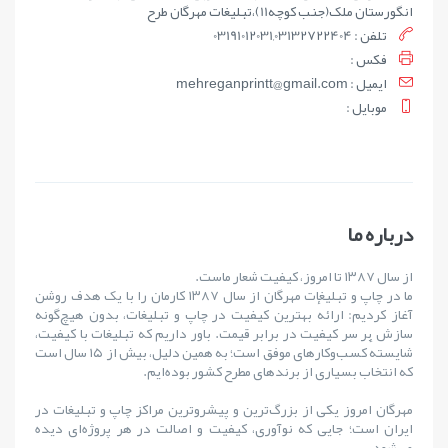
انگورستان ملک(جنب کوچه11)،تبلیغات مهرگان طرح
تلفن : 03191012031,03132722404
فکس :
ايميل : mehreganprintt@gmail.com
موبايل :
درباره ما
از سال ۱۳۸۷ تا امروز، کیفیت شعار ماست.
ما در چاپ و تبلیغات مهرگان از سال ۱۳۸۷ کارمان را با یک هدف روشن
آغاز کردیم: ارائهٔ بهترین کیفیت در چاپ و تبلیغات، بدون هیچ‌گونه
سازش بر سر کیفیت در برابر قیمت. باور داریم که تبلیغات با کیفیت،
شایستهٔ کسب‌وکارهای موفق است؛ به همین دلیل، بیش از ۱۵ سال است
که انتخاب بسیاری از برندهای مطرح کشور بوده‌ایم.
مهرگان امروز یکی از بزرگ‌ترین و پیشروترین مراکز چاپ و تبلیغات در
ایران است؛ جایی که نوآوری، کیفیت و اصالت در هر پروژه‌ای دیده
می‌شود.