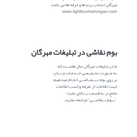
مهرگان انتخاب برندها و حرفه ها می باشد.
www.lightboxmehregan.com
بوم نقاشی در تبلیغات مهرگان
ما در تبلیغات مهرگان سال هاســت که
به صـورت تـخـصـصی خــدمـات چــــاپ
بر روی بوم نــــقــاشــی انجـام میدهیم
جهت اطلاعات از تعرفه و کسب اطلاعات
جامع تر به قسمت بـــالای سایت
"بــوم نــقاشـــی"مراجعه نمایید.