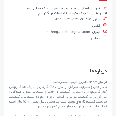
آدرس : اصفهان ، هشت بهشت غربی، ملک شمالی ، بعد از
انگورستان ملک(جنب کوچه11)،تبلیغات مهرگان طرح
تلفن : 03191012031,03132722404
فکس :
ايميل : mehreganprintt@gmail.com
موبايل :
درباره ما
از سال ۱۳۸۷ تا امروز، کیفیت شعار ماست.
ما در چاپ و تبلیغات مهرگان از سال ۱۳۸۷ کارمان را با یک هدف روشن
آغاز کردیم: ارائهٔ بهترین کیفیت در چاپ و تبلیغات، بدون هیچ‌گونه
سازش بر سر کیفیت در برابر قیمت. باور داریم که تبلیغات با کیفیت،
شایستهٔ کسب‌وکارهای موفق است؛ به همین دلیل، بیش از ۱۵ سال است
که انتخاب بسیاری از برندهای مطرح کشور بوده‌ایم.
مهرگان امروز یکی از بزرگ‌ترین و پیشروترین مراکز چاپ و تبلیغات در