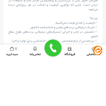
ایران است؛ جایی که نوآوری، کیفیت و اصالت در هر پروژه‌ای دیده
می‌شود.
چرا ما؟
✅ کیفیت را فدای قیمت نمی‌کنیم
✅ شریک تبلیغاتی برندهای معتبر و شناخته‌شده کشور
✅ تخصص در چاپ و اجرای استیکرهای تبلیغاتی برندهای مطرح سطح
کشور
✅ بهره‌مندی از تیم متخصص و کارگاه‌های اختصاصی برای تولید و اجرا
صفحه اصلی
فروشگاه
تماس با ما
سبد خرید
✅ متعهد به اصالت، دوام و زیبایی در تمام محصولات
خدمات ما
ما در مهرگان، خدمات تخصصی و متنوعی را زیر یک سقف ارائه
می‌دهیم:
🎯 چاپ و اجرای استیکرهای تبلیغاتی در سراسر کشور
به‌عنوان یکی از معدود مجموعه‌های حرفه‌ای در این حوزه،
پروژه‌های بزرگ و کوچک برندهای داخلی و بین‌المللی را در
سرتاسر ایران چاپ و نصب می‌کنیم.
تولید تابلوهای لایت‌باکس و برجسته
تولید انواع تابلوهای لایت‌باکس و تابلوهای حروف برجسته را با