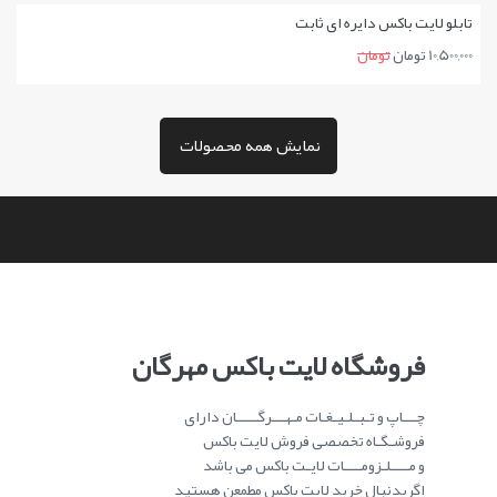
تابلو لایت باکس دایره ای ثابت
10,500,000 تومان
تومان
نمایش همه محصولات
فروشگاه لایت باکس مهرگان
چـــاپ و تـبـلـیـغـات مـهـــرگـــــان دارای
فروشـگـاه تخصصی فروش لایت باکس
و مــــلـزومــــات لایـت باکس می باشد
اگربدنبال خرید لایت باکس مطمعن هستید