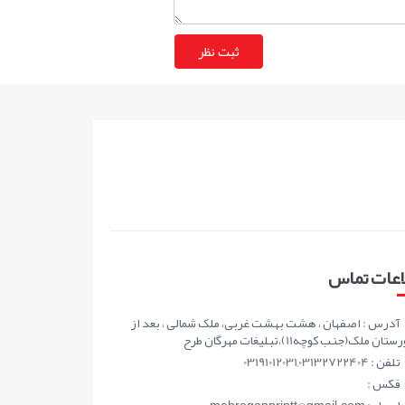
اعات تماس
آدرس : اصفهان ، هشت بهشت غربی، ملک شمالی ، بعد از
ان ملک(جنب کوچه11)،تبلیغات مهرگان طرح
تلفن : 03191012031,03132722404
فکس :