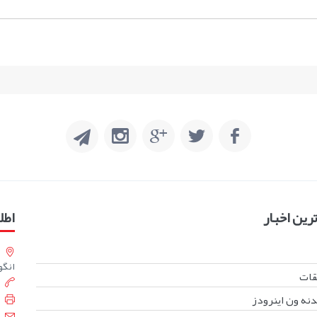
ین اخبار
اطل
انگورست
بقات
دنه ون اینرودز