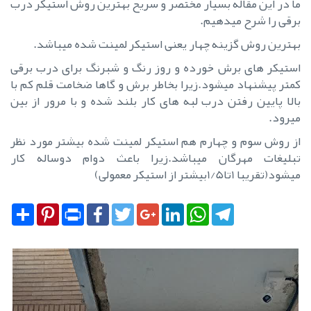
ما در این مقاله بسیار مختصر و سریح بهترین روش استیکر درب
برقی را شرح میدهیم.
بهترین روش گزینه چهار یعنی استیکر لمینت شده میباشد.
استیکر های برش خورده و روز رنگ و شبرنگ برای درب برقی
کمتر پیشنهاد میشود.زیرا بخاطر برش و گاها ضخامت قلم کم با
بالا پایین رفتن درب لبه های کار بلند شده و با مرور از بین
میرود.
از روش سوم و چهارم هم استیکر لمینت شده بیشتر مورد نظر
تبلیغات مهرگان میباشد.زیرا باعث دوام دوساله کار
میشود(تقریبا 1تا1/5بیشتر از استیکر معمولی)
Share
Pinterest
Print
Facebook
Twitter
Google+
LinkedIn
WhatsApp
Telegram