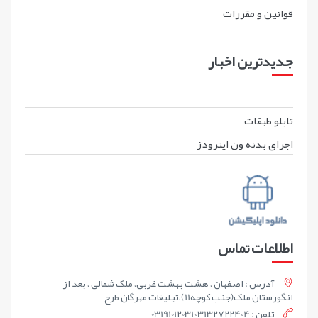
قوانين و مقررات
جدیدترین اخبار
تابلو طبقات
اجرای بدنه ون اینرودز
اطلاعات تماس
آدرس : اصفهان ، هشت بهشت غربی، ملک شمالی ، بعد از
انگورستان ملک(جنب کوچه11)،تبلیغات مهرگان طرح
تلفن : 03191012031,03132722404