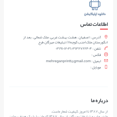
اطلاعات تماس
آدرس : اصفهان ، هشت بهشت غربی، ملک شمالی ، بعد از
انگورستان ملک(جنب کوچه11)،تبلیغات مهرگان طرح
تلفن : 03191012031,03132722404
فکس :
ايميل : mehreganprintt@gmail.com
موبايل :
درباره ما
از سال ۱۳۸۷ تا امروز، کیفیت شعار ماست.
ما در چاپ و تبلیغات مهرگان از سال ۱۳۸۷ کارمان را با یک هدف روشن