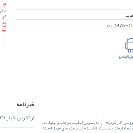
انگورست
بقات
دنه ون اینرودز
خبرنامه
از آخرین اخبار آگا
ال ۱۳۸۷ کارمان را با یک هدف روشن آغاز کردیم: ارائهٔ بهترین کیفیت در چاپ و تبلیغات،
 که تبلیغات با کیفیت، شایستهٔ کسب‌وکارهای موفق است؛