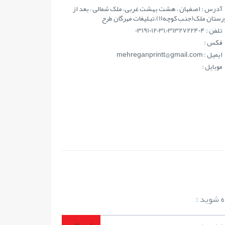
آدرس : اصفهان ، هشت بهشت غربی، ملک شمالی ، بعد از
ان ملک(جنب کوچه11)،تبلیغات مهرگان طرح
تلفن : 03191012031,03132722404
فکس :
ايميل : mehreganprintt@gmail.com
موبايل :
ه شوید :