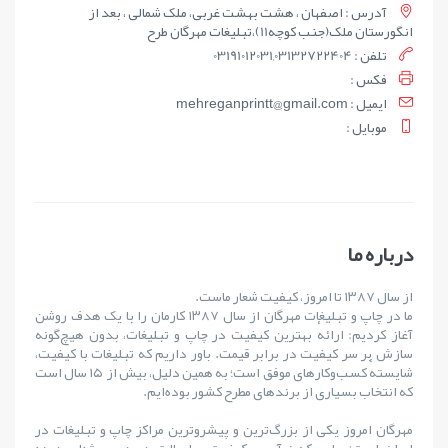
آدرس : اصفهان ، هشت بهشت غربی، ملک شمالی ، بعد از
انگورستان ملک(جنب کوچه11)،تبلیغات مهرگان طرح
تلفن : 03191012031,03132722404
فکس :
ايميل : mehreganprintt@gmail.com
موبايل :
درباره ما
از سال ۱۳۸۷ تا امروز، کیفیت شعار ماست.
ما در چاپ و تبلیغات مهرگان از سال ۱۳۸۷ کارمان را با یک هدف روشن
آغاز کردیم: ارائهٔ بهترین کیفیت در چاپ و تبلیغات، بدون هیچ‌گونه
سازش بر سر کیفیت در برابر قیمت. باور داریم که تبلیغات با کیفیت،
شایستهٔ کسب‌وکارهای موفق است؛ به همین دلیل، بیش از ۱۵ سال است
که انتخاب بسیاری از برندهای مطرح کشور بوده‌ایم.
مهرگان امروز یکی از بزرگ‌ترین و پیشروترین مراکز چاپ و تبلیغات در