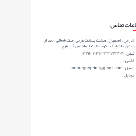
اعات تماس
آدرس : اصفهان ، هشت بهشت غربی، ملک شمالی ، بعد از
ان ملک(جنب کوچه11)،تبلیغات مهرگان طرح
تلفن : 03191012031,03132722404
فکس :
ايميل : mehreganprintt@gmail.com
موبايل :