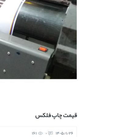
قیمت چاپ فلکس
161
0
1405/1/26