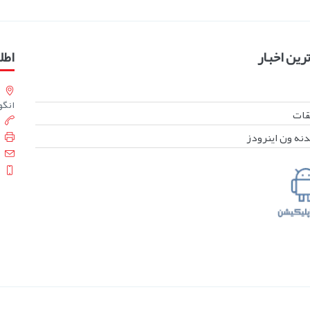
ین اخبار
اطل
انگورست
بقات
دنه ون اینرودز