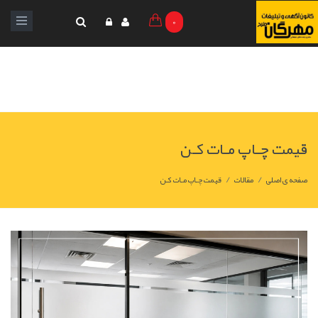
0
قیمت چـاپ مـات کـن
/
/
صفحه ی اصلی
مقالات
قیمت چـاپ مـات کـن