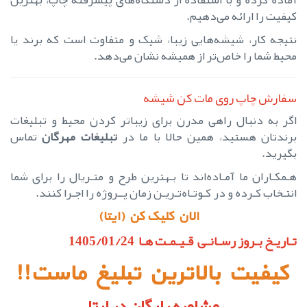
کیفیت را ارائه می‌دهیم.
نتیجه کار، شیشه‌هایی زیبا، شیک و متفاوت است که برند یا
محیط شما را خاص‌تر از همیشه نشان می‌دهد.
سفارش چاپ روی مات کن شیشه
اگر به دنبال راهی مدرن برای زیباتر کردن محیط و تبلیغات
برندتان هستید، همین حالا با ما در
تبلیغات مهرگان
تماس
بگیرید.
هـمکـاران ما آمـاده‌اند تا بـهترین طرح و متـریال را برای شما
انتـخاب کـرده و در کـوتـاه‌تـریـن زمان پــروژه را اجـرا کنند.
الان کلیک کن (ایتا)
تـاریـخ بـروز رسـانـی قـیـمـت هـا 1405/01/24
کیفیت بالاترین تبلیغ ماست!!
مشاوره رایگان در ایتا