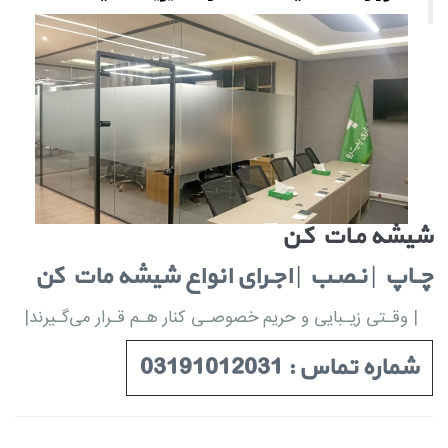
شیشه مـات کـن
چــاپ | نـصـب | اجـرای انواع شیشه مات کن
| وقـتی زیـبایی و حریم خصوصـی کنار هـم قـرار می‌گـیرند|
شماره تماس : 03191012031