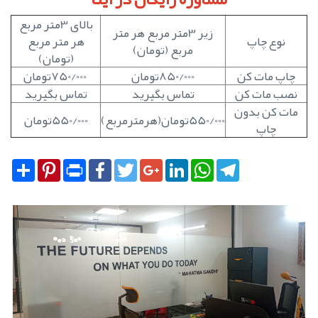
بالای 3متر مربع
زیر 3متر مربع هر متر
نوع چاپ
هر متر مربع
مربع (تومان)
(تومان)
چاپ مات کن
850/000تومان
750/000تومان
نصب مات کن
تماس بگیرید
تماس بگیرید
مات کن بدون
550/000تومان(هرمترمربع)
550/000تومان
چاپ
Share
Pinterest
Print
Facebook
Twitter
Google+
LinkedIn
WhatsApp
Telegram