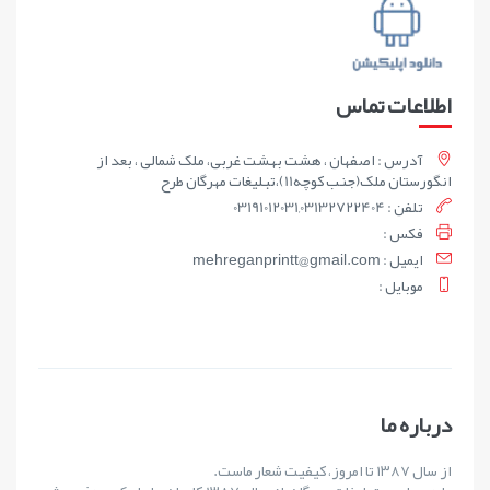
اطلاعات تماس
آدرس : اصفهان ، هشت بهشت غربی، ملک شمالی ، بعد از
انگورستان ملک(جنب کوچه11)،تبلیغات مهرگان طرح
تلفن : 03191012031,03132722404
فکس :
ايميل : mehreganprintt@gmail.com
موبايل :
درباره ما
از سال ۱۳۸۷ تا امروز، کیفیت شعار ماست.