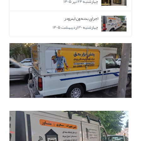
چهارشنبه 24 تیر 1405
اجرای بدنه ون اینرودز
چهارشنبه 30 اردیبهشت 1405