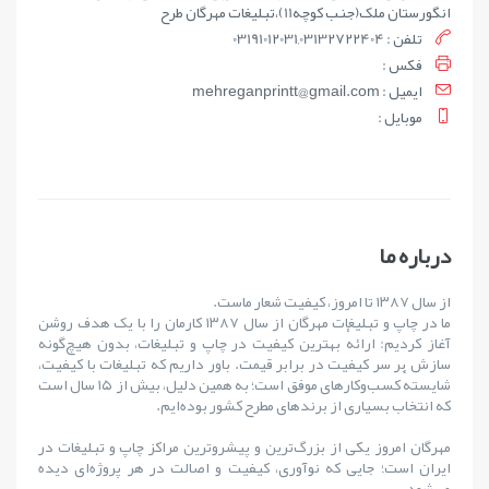
انگورستان ملک(جنب کوچه11)،تبلیغات مهرگان طرح
تلفن : 03191012031,03132722404
فکس :
ايميل : mehreganprintt@gmail.com
موبايل :
درباره ما
از سال ۱۳۸۷ تا امروز، کیفیت شعار ماست.
ما در چاپ و تبلیغات مهرگان از سال ۱۳۸۷ کارمان را با یک هدف روشن
آغاز کردیم: ارائهٔ بهترین کیفیت در چاپ و تبلیغات، بدون هیچ‌گونه
سازش بر سر کیفیت در برابر قیمت. باور داریم که تبلیغات با کیفیت،
شایستهٔ کسب‌وکارهای موفق است؛ به همین دلیل، بیش از ۱۵ سال است
که انتخاب بسیاری از برندهای مطرح کشور بوده‌ایم.
مهرگان امروز یکی از بزرگ‌ترین و پیشروترین مراکز چاپ و تبلیغات در
ایران است؛ جایی که نوآوری، کیفیت و اصالت در هر پروژه‌ای دیده
می‌شود.