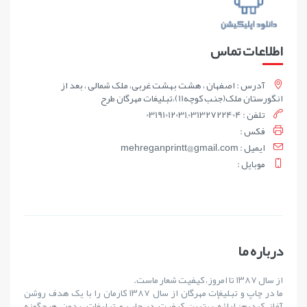
اطلاعات تماس
آدرس : اصفهان ، هشت بهشت غربی، ملک شمالی ، بعد از
انگورستان ملک(جنب کوچه11)،تبلیغات مهرگان طرح
تلفن : 03191012031,03132722404
فکس :
ايميل : mehreganprintt@gmail.com
موبايل :
درباره ما
از سال ۱۳۸۷ تا امروز، کیفیت شعار ماست.
ما در چاپ و تبلیغات مهرگان از سال ۱۳۸۷ کارمان را با یک هدف روشن
آغاز کردیم: ارائهٔ بهترین کیفیت در چاپ و تبلیغات، بدون هیچ‌گونه