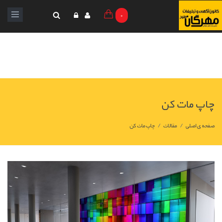
0
چاپ مات کن
/
/
صفحه ی اصلی
مقالات
چاپ مات کن