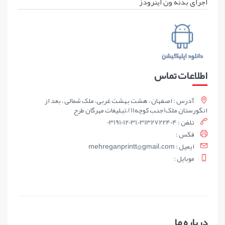
اجرای بدنه ون اینرودز
اطلاعات تماس
آدرس : اصفهان ، هشت بهشت غربی، ملک شمالی ، بعد از
انگورستان ملک(جنب کوچه11)،تبلیغات مهرگان طرح
تلفن : 03191012031,03132722404
فکس :
ايميل : mehreganprintt@gmail.com
موبايل :
درباره ما