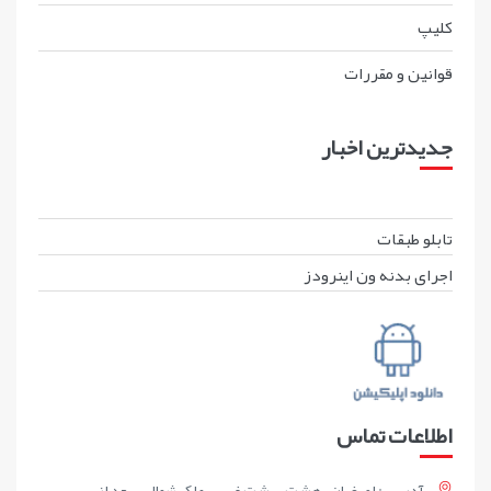
کليپ
قوانين و مقررات
جدیدترین اخبار
تابلو طبقات
اجرای بدنه ون اینرودز
اطلاعات تماس
آدرس : اصفهان ، هشت بهشت غربی، ملک شمالی ، بعد از