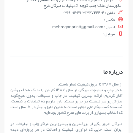
انگورستان ملک(جنب کوچه11)،تبلیغات مهرگان طرح
تلفن : 03191012031,03132722404
فکس :
ايميل : mehreganprintt@gmail.com
موبايل :
درباره ما
از سال ۱۳۸۷ تا امروز، کیفیت شعار ماست.
ما در چاپ و تبلیغات مهرگان از سال ۱۳۸۷ کارمان را با یک هدف روشن
آغاز کردیم: ارائهٔ بهترین کیفیت در چاپ و تبلیغات، بدون هیچ‌گونه
سازش بر سر کیفیت در برابر قیمت. باور داریم که تبلیغات با کیفیت،
شایستهٔ کسب‌وکارهای موفق است؛ به همین دلیل، بیش از ۱۵ سال است
که انتخاب بسیاری از برندهای مطرح کشور بوده‌ایم.
مهرگان امروز یکی از بزرگ‌ترین و پیشروترین مراکز چاپ و تبلیغات در
ایران است؛ جایی که نوآوری، کیفیت و اصالت در هر پروژه‌ای دیده