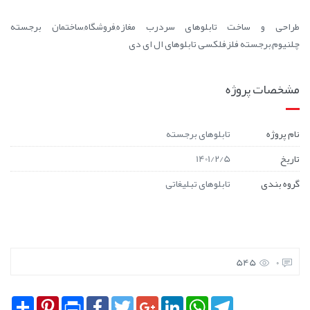
طراحی و ساخت تابلوهای سردرب مغازه,فروشگاه,ساختمان برجسته
چلنیوم,برجسته فلز,فلکسی تابلوهای ال ای دی
مشخصات پروژه
نام پروژه
تابلوهای برجسته
تاریخ
1401/2/5
گروه بندی
تابلوهای تبلیغاتی
545
0
Share
Pinterest
Print
Facebook
Twitter
Google+
LinkedIn
WhatsApp
Telegram