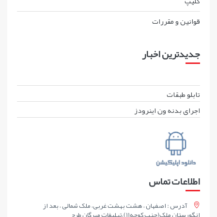
کليپ
قوانين و مقررات
جدیدترین اخبار
تابلو طبقات
اجرای بدنه ون اینرودز
اطلاعات تماس
آدرس : اصفهان ، هشت بهشت غربی، ملک شمالی ، بعد از
انگورستان ملک(جنب کوچه11)،تبلیغات مهرگان طرح