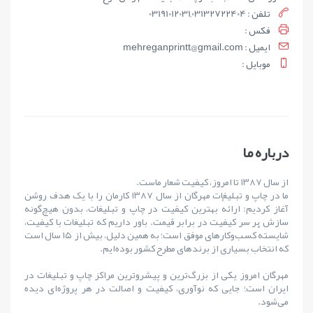
تلفن : 03191012031,03132722404
فکس :
ايميل : mehreganprintt@gmail.com
موبايل :
درباره ما
از سال ۱۳۸۷ تا امروز، کیفیت شعار ماست.
ما در چاپ و تبلیغات مهرگان از سال ۱۳۸۷ کارمان را با یک هدف روشن
آغاز کردیم: ارائهٔ بهترین کیفیت در چاپ و تبلیغات، بدون هیچ‌گونه
سازش بر سر کیفیت در برابر قیمت. باور داریم که تبلیغات با کیفیت،
شایستهٔ کسب‌وکارهای موفق است؛ به همین دلیل، بیش از ۱۵ سال است
که انتخاب بسیاری از برندهای مطرح کشور بوده‌ایم.
مهرگان امروز یکی از بزرگ‌ترین و پیشروترین مراکز چاپ و تبلیغات در
ایران است؛ جایی که نوآوری، کیفیت و اصالت در هر پروژه‌ای دیده
می‌شود.