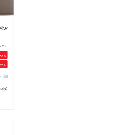
برچ
/5/1
برچس
برچس
0
تولی