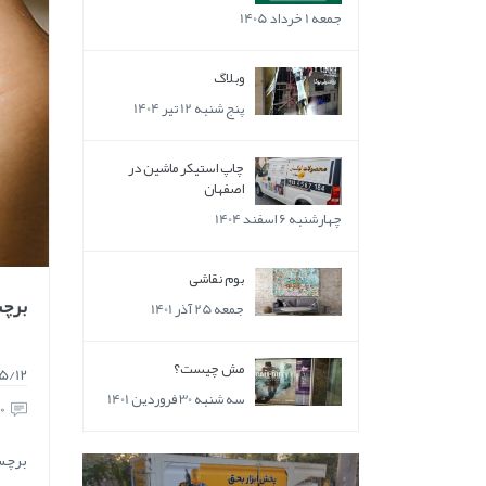
جمعه 1 خرداد 1405
وبلاگ
پنج شنبه 12 تیر 1404
چاپ استیکر ماشین در
اصفهان
چهارشنبه 6 اسفند 1404
بوم نقاشی
برچسب 
جمعه 25 آذر 1401
مش چیست؟
5/12
سه شنبه 30 فروردین 1401
0
برچس