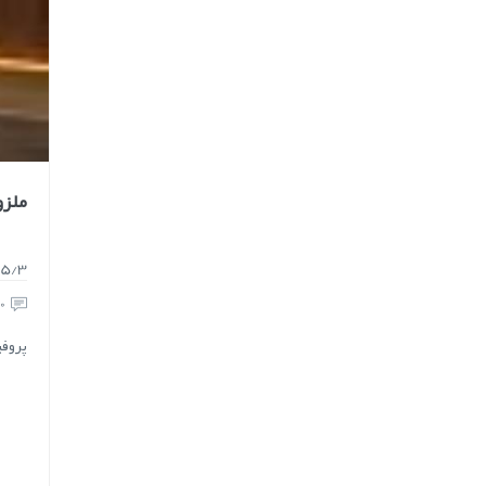
ملزو
/5/3
0
پروفی