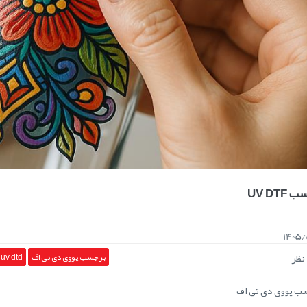
UV DTF
1405/
نظر
برچسب یووی دی تی اف
uv dtd
ب یووی دی تی اف