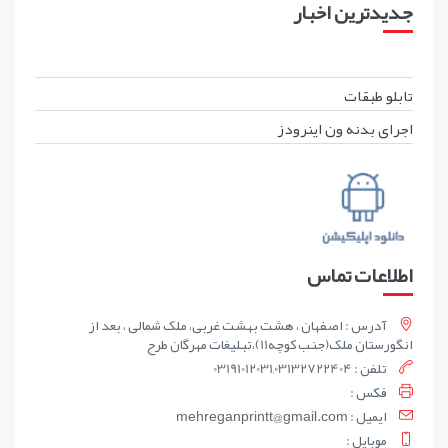
جدیدترین اخبار
تابلو طبقات
اجرای بدنه ون اینرودز
اطلاعات تماس
آدرس : اصفهان ، هشت بهشت غربی، ملک شمالی ، بعد از
انگورستان ملک(جنب کوچه11)،تبلیغات مهرگان طرح
تلفن : 03191012031,03132722404
فکس :
ايميل : mehreganprintt@gmail.com
موبايل :