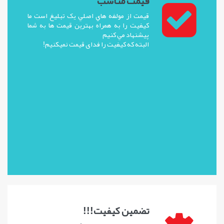
قيمت مناسب
قيمت از مولفه هاي اصلي يک تبلیغ است ما
کيفيت را به همراه بهترين قيمت ها به شما
پيشنهاد مي کنيم
البته که کیفیت را فدای قیمت نمیکنیم!
تضمين کيفيت!!!