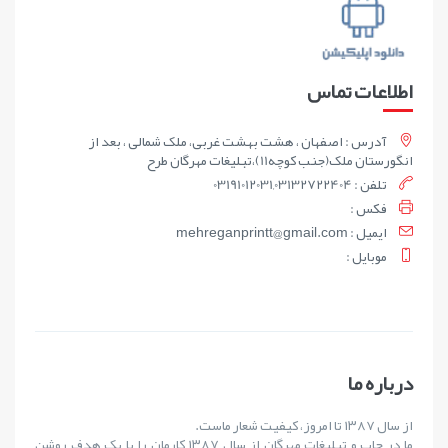
اطلاعات تماس
آدرس : اصفهان ، هشت بهشت غربی، ملک شمالی ، بعد از
انگورستان ملک(جنب کوچه11)،تبلیغات مهرگان طرح
تلفن : 03191012031,03132722404
فکس :
ايميل : mehreganprintt@gmail.com
موبايل :
درباره ما
از سال ۱۳۸۷ تا امروز، کیفیت شعار ماست.
ما در چاپ و تبلیغات مهرگان از سال ۱۳۸۷ کارمان را با یک هدف روشن