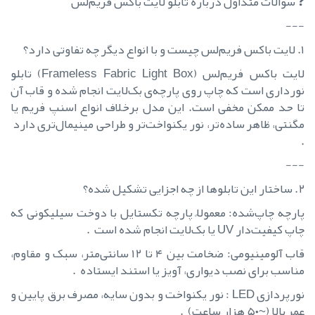
❓ سوالات متداول درباره تابلو لایت باکس فریم‌لس
---
۱. لایت باکس فریم‌لس چیست و با انواع دیگر چه تفاوتی دارد؟
لایت باکس فریم‌لس (Frameless Fabric Light Box) تابلو
نورداری است که چاپ روی پارچه‌ی بک‌لایت انجام شده و قاب آن
تا حد ممکن مخفی است. این مدل برخلاف انواع اسنپ فریم یا
مگنتی، ظاهر ساده‌تر، نور یکنواخت‌تر و طراحی مینیمال‌تری دارد
.
---
۲. ساختار این تابلوها از چه اجزایی تشکیل شده؟
پارچه چاپ‌شده: معمولاً پارچه تکستایل با دوخت سیلیکونی که
چاپ کیفیت‌دار UV یا بک‌لایت انجام شده است .
قاب آلومینیومی: ضخامت بین ۴ تا ۱۲ سانتی‌متر، سبک و مقاوم،
مناسب برای نصب دیواری، آویز یا استند ایستاده .
نورپردازی LED : نور یکنواخت و بدون سایه، مصرف برق پایین و
عمر بالا (~۵۰ هزار ساعت) .