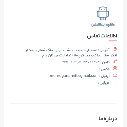
اطلاعات تماس
آدرس : اصفهان ، هشت بهشت غربی، ملک شمالی ، بعد از
انگورستان ملک(جنب کوچه11)،تبلیغات مهرگان طرح
تلفن : 03191012031,03132722404
فکس :
ايميل : mehreganprintt@gmail.com
موبايل :
درباره ما