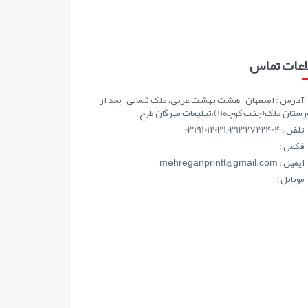
اعات تماس
آدرس : اصفهان ، هشت بهشت غربی، ملک شمالی ، بعد از
ان ملک(جنب کوچه11)،تبلیغات مهرگان طرح
تلفن : 03191012031,03132722404
فکس :
ايميل : mehreganprintt@gmail.com
موبايل :