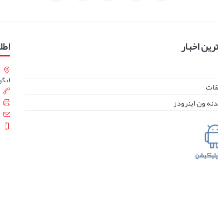
ین اخبار
اطل
انگورست
بقات
دنه ون اینرودز