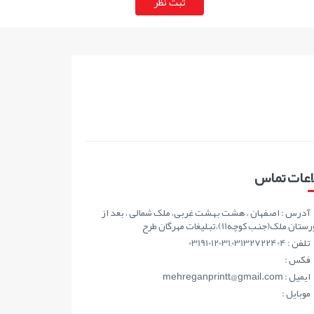
اعات تماس
آدرس : اصفهان ، هشت بهشت غربی، ملک شمالی ، بعد از
ان ملک(جنب کوچه11)،تبلیغات مهرگان طرح
تلفن : 03191012031,03132722404
فکس :
ايميل : mehreganprintt@gmail.com
موبايل :