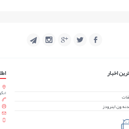
ین اخبار
اطل
انگورست
بقات
دنه ون اینرودز