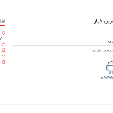
ین اخبار
اطل
انگورست
بقات
دنه ون اینرودز