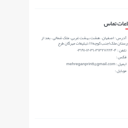
اعات تماس
آدرس : اصفهان ، هشت بهشت غربی، ملک شمالی ، بعد از
ان ملک(جنب کوچه11)،تبلیغات مهرگان طرح
تلفن : 03191012031,03132722404
فکس :
ايميل : mehreganprintt@gmail.com
موبايل :