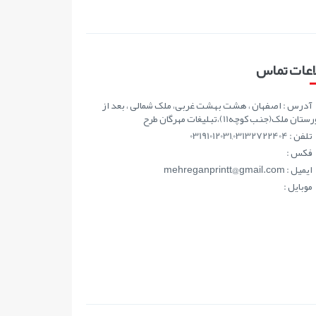
اعات تماس
آدرس : اصفهان ، هشت بهشت غربی، ملک شمالی ، بعد از
ان ملک(جنب کوچه11)،تبلیغات مهرگان طرح
تلفن : 03191012031,03132722404
فکس :
ايميل : mehreganprintt@gmail.com
موبايل :