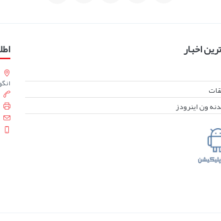
ین اخبار
اطل
انگورست
بقات
دنه ون اینرودز