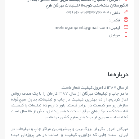
انگورستان ملک(جنب کوچه11)،تبلیغات مهرگان طرح
تلفن : 03191012031,03132722404
فکس :
ايميل : mehreganprintt@gmail.com
موبايل :
درباره ما
از سال ۱۳۸۷ تا امروز، کیفیت شعار ماست.
ما در چاپ و تبلیغات مهرگان از سال ۱۳۸۷ کارمان را با یک هدف روشن
آغاز کردیم: ارائهٔ بهترین کیفیت در چاپ و تبلیغات، بدون هیچ‌گونه
سازش بر سر کیفیت در برابر قیمت. باور داریم که تبلیغات با کیفیت،
شایستهٔ کسب‌وکارهای موفق است؛ به همین دلیل، بیش از ۱۵ سال است
که انتخاب بسیاری از برندهای مطرح کشور بوده‌ایم.
مهرگان امروز یکی از بزرگ‌ترین و پیشروترین مراکز چاپ و تبلیغات در
ایران است؛ جایی که نوآوری، کیفیت و اصالت در هر پروژه‌ای دیده