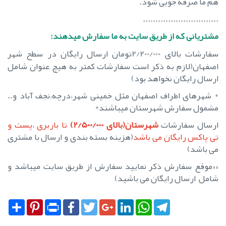
هم ما صرفه جویی شود.
..............................
مشتریانی که از طریق سایت به ما سفارش میدهند:
سفارشات بالای 2/200/000تومان
ارسال رایگان در سطح شهر
اصفهان(لازم به ذکر است سفارشات کمتر به هیچ عنوان شامل
ارسال رایگان نخواهد بود)
* شهرهای اطراف اصفهان مثل خمینی شهر،درچه،نجف آباد و..
مشمول سفارش شهرستان میباشند*
ارسال سفارشات
شهرستان(بالای 2/500/000)
تا باربری ،پست و
تی پاکس رایگان می باشد
(هزینه بسته بندی و ارسال با مشتری
می باشد)
««موقع سفارش ذکر نمایید سفارش از طریق سایت میباشد و
شامل ارسال رایگان می باشید)
Share
Pinterest
Print
Facebook
Twitter
Google+
LinkedIn
WhatsApp
Telegram