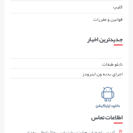
کليپ
قوانين و مقررات
جدیدترین اخبار
تابلو طبقات
اجرای بدنه ون اینرودز
اطلاعات تماس
آدرس : اصفهان ، هشت بهشت غربی، ملک شمالی ، بعد از