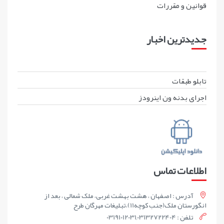
قوانين و مقررات
جدیدترین اخبار
تابلو طبقات
اجرای بدنه ون اینرودز
اطلاعات تماس
آدرس : اصفهان ، هشت بهشت غربی، ملک شمالی ، بعد از
انگورستان ملک(جنب کوچه11)،تبلیغات مهرگان طرح
تلفن : 03191012031,03132722404