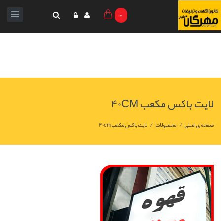
0
لایت باکس مکعب 40CM
/
/
صفحه ی اصلی
محصولات
لایت باکس مکعب 40cm