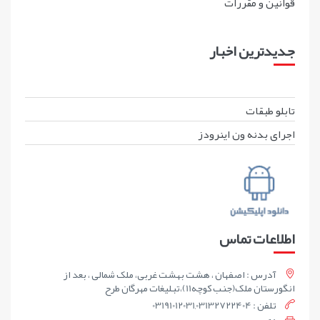
قوانين و مقررات
جدیدترین اخبار
تابلو طبقات
اجرای بدنه ون اینرودز
اطلاعات تماس
آدرس : اصفهان ، هشت بهشت غربی، ملک شمالی ، بعد از
انگورستان ملک(جنب کوچه11)،تبلیغات مهرگان طرح
تلفن : 03191012031,03132722404