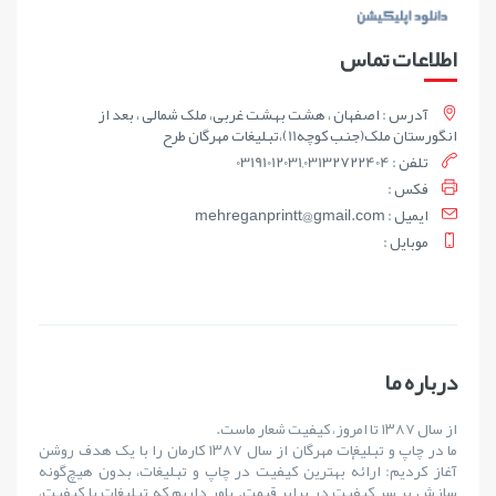
اطلاعات تماس
آدرس : اصفهان ، هشت بهشت غربی، ملک شمالی ، بعد از
انگورستان ملک(جنب کوچه11)،تبلیغات مهرگان طرح
تلفن : 03191012031,03132722404
فکس :
ايميل : mehreganprintt@gmail.com
موبايل :
درباره ما
از سال ۱۳۸۷ تا امروز، کیفیت شعار ماست.
ما در چاپ و تبلیغات مهرگان از سال ۱۳۸۷ کارمان را با یک هدف روشن
آغاز کردیم: ارائهٔ بهترین کیفیت در چاپ و تبلیغات، بدون هیچ‌گونه
سازش بر سر کیفیت در برابر قیمت. باور داریم که تبلیغات با کیفیت،