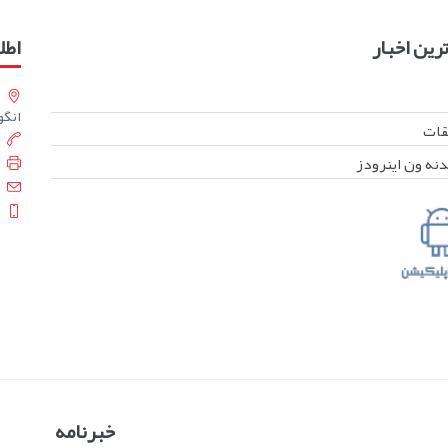
ین اخبار
اطل
انگورست
بقات
دنه ون اینرودز
خبرنامه