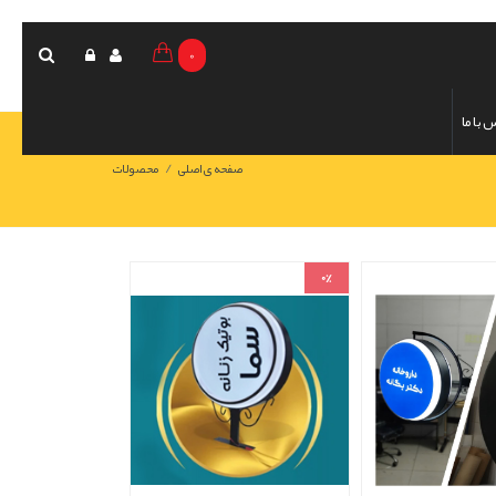
0
 با ما
/
صفحه ی اصلی
محصولات
0%