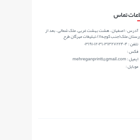
اعات تماس
آدرس : اصفهان ، هشت بهشت غربی، ملک شمالی ، بعد از
ان ملک(جنب کوچه11)،تبلیغات مهرگان طرح
تلفن : 03191012031,03132722404
فکس :
ايميل : mehreganprintt@gmail.com
موبايل :