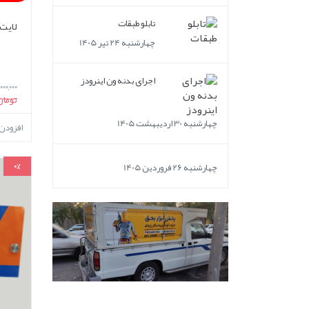
تابلو طبقات
لایت ب
چهارشنبه 24 تیر 1405
اجرای بدنه ون اینرودز
15,000,000
تومان
چهارشنبه 30 اردیبهشت 1405
افزودن
0%
چهارشنبه 26 فروردین 1405