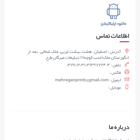
اطلاعات تماس
آدرس : اصفهان ، هشت بهشت غربی، ملک شمالی ، بعد از
انگورستان ملک(جنب کوچه11)،تبلیغات مهرگان طرح
تلفن : 03191012031,03132722404
فکس :
ايميل : mehreganprintt@gmail.com
موبايل :
درباره ما