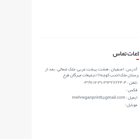
اعات تماس
آدرس : اصفهان ، هشت بهشت غربی، ملک شمالی ، بعد از
ان ملک(جنب کوچه11)،تبلیغات مهرگان طرح
تلفن : 03191012031,03132722404
فکس :
ايميل : mehreganprintt@gmail.com
موبايل :