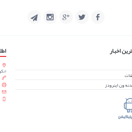
ین اخبار
اطل
انگورست
بقات
دنه ون اینرودز