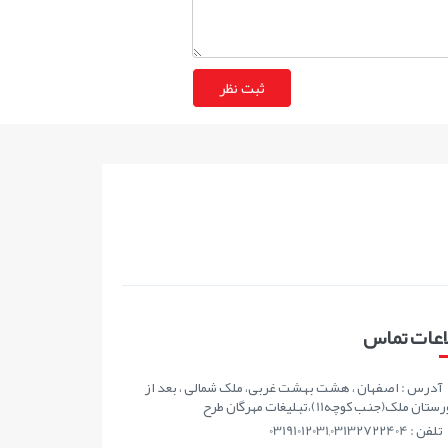
اعات تماس
آدرس : اصفهان ، هشت بهشت غربی، ملک شمالی ، بعد از
ان ملک(جنب کوچه11)،تبلیغات مهرگان طرح
تلفن : 03191012031,03132722404