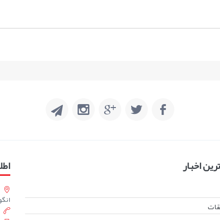
ین اخبار
اطل
انگورست
بقات