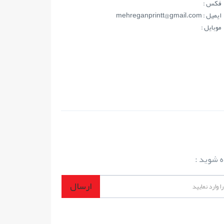
فکس :
ايميل : mehreganprintt@gmail.com
موبايل :
ه شوید :
ارسال