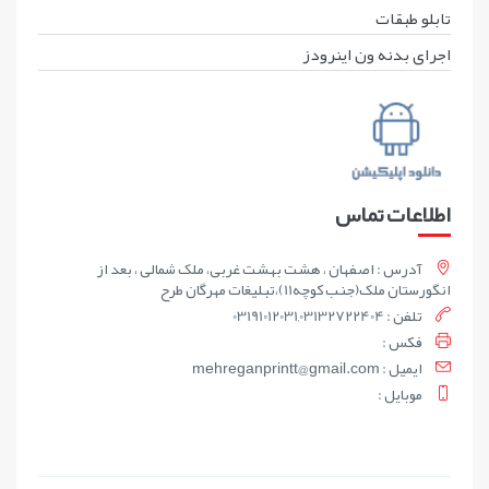
تابلو طبقات
اجرای بدنه ون اینرودز
اطلاعات تماس
آدرس : اصفهان ، هشت بهشت غربی، ملک شمالی ، بعد از
انگورستان ملک(جنب کوچه11)،تبلیغات مهرگان طرح
تلفن : 03191012031,03132722404
فکس :
ايميل : mehreganprintt@gmail.com
موبايل :