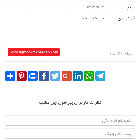
تاریخ
1404/11/4
گروه بندی
نمونه پروژه ها
www.lightboxmehregan.com
115
0
Share
Pinterest
Print
Facebook
Twitter
Google+
LinkedIn
WhatsApp
Telegram
نظرات کاربران پیرامون این مطلب