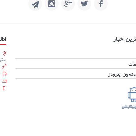
ین اخبار
اطل
انگورست
بقات
دنه ون اینرودز