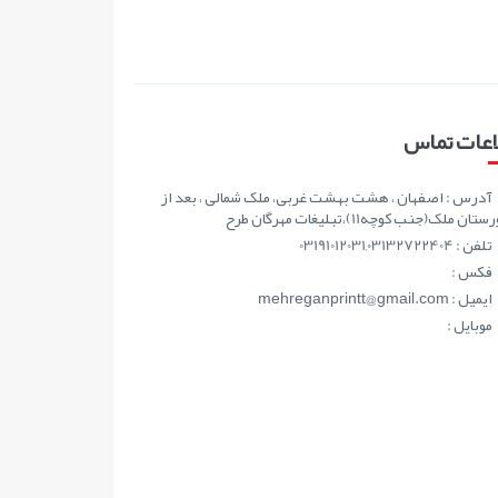
اعات تماس
آدرس : اصفهان ، هشت بهشت غربی، ملک شمالی ، بعد از
ان ملک(جنب کوچه11)،تبلیغات مهرگان طرح
تلفن : 03191012031,03132722404
فکس :
ايميل : mehreganprintt@gmail.com
موبايل :