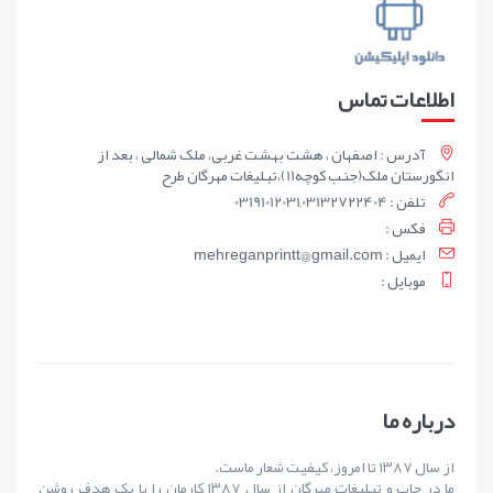
اطلاعات تماس
آدرس : اصفهان ، هشت بهشت غربی، ملک شمالی ، بعد از
انگورستان ملک(جنب کوچه11)،تبلیغات مهرگان طرح
تلفن : 03191012031,03132722404
فکس :
ايميل : mehreganprintt@gmail.com
موبايل :
درباره ما
از سال ۱۳۸۷ تا امروز، کیفیت شعار ماست.
ما در چاپ و تبلیغات مهرگان از سال ۱۳۸۷ کارمان را با یک هدف روشن