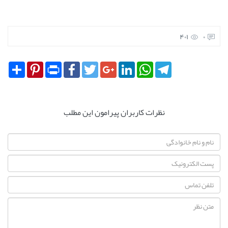
401
0
Share
Pinterest
Print
Facebook
Twitter
Google+
LinkedIn
WhatsApp
Telegram
نظرات کاربران پیرامون این مطلب