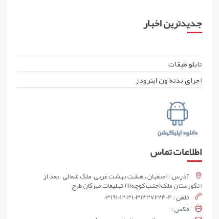
جدیدترین اخبار
تابلو طبقات
اجرای بدنه ون اینرودز
اطلاعات تماس
آدرس : اصفهان ، هشت بهشت غربی، ملک شمالی ، بعد از
انگورستان ملک(جنب کوچه11)،تبلیغات مهرگان طرح
تلفن : 03191012031,03132722404
فکس :