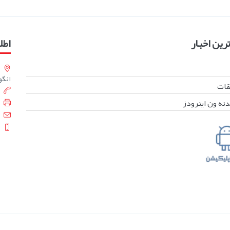
ین اخبار
اطل
انگورست
بقات
دنه ون اینرودز