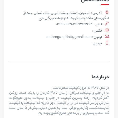
آدرس : اصفهان ، هشت بهشت غربی، ملک شمالی ، بعد از
انگورستان ملک(جنب کوچه11)،تبلیغات مهرگان طرح
تلفن : 03191012031,03132722404
فکس :
ايميل : mehreganprintt@gmail.com
موبايل :
درباره ما
از سال ۱۳۸۷ تا امروز، کیفیت شعار ماست.
ما در چاپ و تبلیغات مهرگان از سال ۱۳۸۷ کارمان را با یک هدف روشن
آغاز کردیم: ارائهٔ بهترین کیفیت در چاپ و تبلیغات، بدون هیچ‌گونه
سازش بر سر کیفیت در برابر قیمت. باور داریم که تبلیغات با کیفیت،
شایستهٔ کسب‌وکارهای موفق است؛ به همین دلیل، بیش از ۱۵ سال است
که انتخاب بسیاری از برندهای مطرح کشور بوده‌ایم.