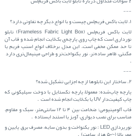
❓ سوالات متداول درباره تابلو لایت باکس فریم‌لس
---
۱. لایت باکس فریم‌لس چیست و با انواع دیگر چه تفاوتی دارد؟
لایت باکس فریم‌لس (Frameless Fabric Light Box) تابلو
نورداری است که چاپ روی پارچه‌ی بک‌لایت انجام شده و قاب آن
تا حد ممکن مخفی است. این مدل برخلاف انواع اسنپ فریم یا
مگنتی، ظاهر ساده‌تر، نور یکنواخت‌تر و طراحی مینیمال‌تری دارد
.
---
۲. ساختار این تابلوها از چه اجزایی تشکیل شده؟
پارچه چاپ‌شده: معمولاً پارچه تکستایل با دوخت سیلیکونی که
چاپ کیفیت‌دار UV یا بک‌لایت انجام شده است .
قاب آلومینیومی: ضخامت بین ۴ تا ۱۲ سانتی‌متر، سبک و مقاوم،
مناسب برای نصب دیواری، آویز یا استند ایستاده .
نورپردازی LED : نور یکنواخت و بدون سایه، مصرف برق پایین و
عمر بالا (~۵۰ هزار ساعت) .