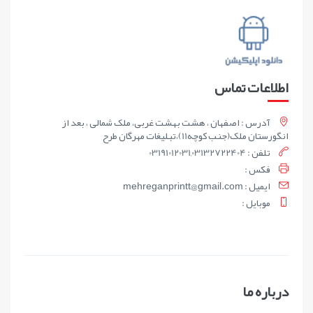
اطلاعات تماس
آدرس : اصفهان ، هشت بهشت غربی، ملک شمالی ، بعد از
انگورستان ملک(جنب کوچه11)،تبلیغات مهرگان طرح
تلفن : 03191012031,03132722404
فکس :
ايميل : mehreganprintt@gmail.com
موبايل :
درباره ما