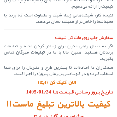
کیفیت را ارائه می‌دهیم.
نتیجه کار، شیشه‌هایی زیبا، شیک و متفاوت است که برند یا
محیط شما را خاص‌تر از همیشه نشان می‌دهد.
سفارش چاپ روی مات کن شیشه
اگر به دنبال راهی مدرن برای زیباتر کردن محیط و تبلیغات
برندتان هستید، همین حالا با ما در
تبلیغات مهرگان
تماس
بگیرید.
هـمکـاران ما آمـاده‌اند تا بـهترین طرح و متـریال را برای شما
انتـخاب کـرده و در کـوتـاه‌تـریـن زمان پــروژه را اجـرا کنند.
الان کلیک کن (ایتا)
تـاریـخ بـروز رسـانـی قـیـمـت هـا 1405/01/24
کیفیت بالاترین تبلیغ ماست!!
مشاوره رایگان در ایتا