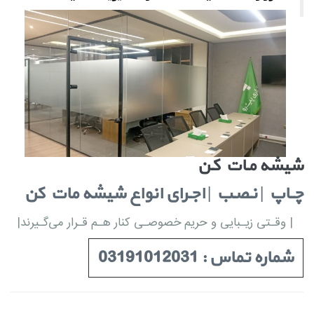
شیشه مـات کـن
چــاپ | نـصـب | اجـرای انواع شیشه مات کن
| وقـتی زیـبایی و حریم خصوصـی کنار هـم قـرار می‌گـیرند|
شماره تماس : 03191012031