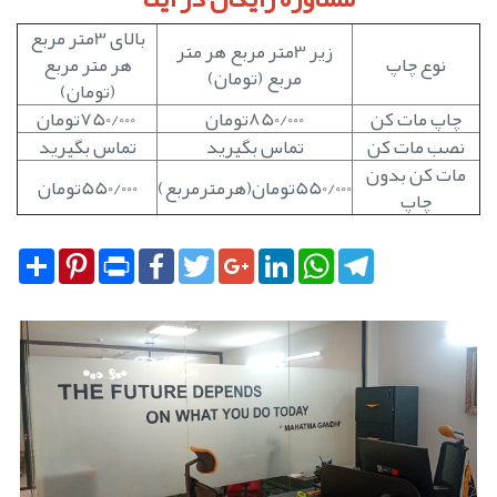
بالای 3متر مربع
زیر 3متر مربع هر متر
نوع چاپ
هر متر مربع
مربع (تومان)
(تومان)
چاپ مات کن
850/000تومان
750/000تومان
نصب مات کن
تماس بگیرید
تماس بگیرید
مات کن بدون
550/000تومان(هرمترمربع)
550/000تومان
چاپ
Share
Pinterest
Print
Facebook
Twitter
Google+
LinkedIn
WhatsApp
Telegram