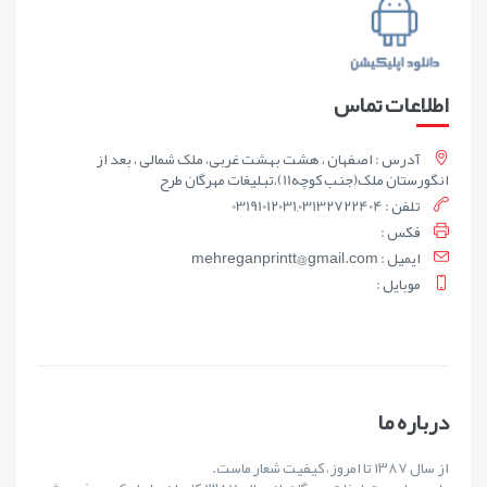
اطلاعات تماس
آدرس : اصفهان ، هشت بهشت غربی، ملک شمالی ، بعد از
انگورستان ملک(جنب کوچه11)،تبلیغات مهرگان طرح
تلفن : 03191012031,03132722404
فکس :
ايميل : mehreganprintt@gmail.com
موبايل :
درباره ما
از سال ۱۳۸۷ تا امروز، کیفیت شعار ماست.