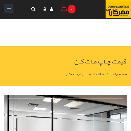
0
قیمت چـاپ مـات کـن
/
/
صفحه ی اصلی
مقالات
قیمت چـاپ مـات کـن