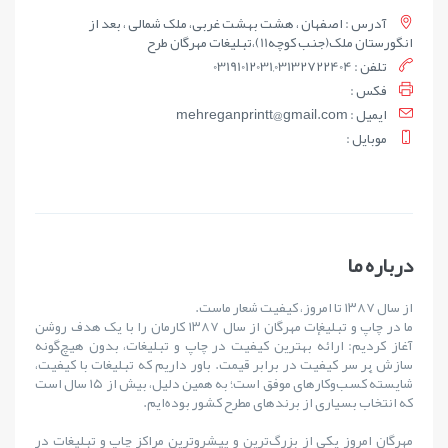
آدرس : اصفهان ، هشت بهشت غربی، ملک شمالی ، بعد از
انگورستان ملک(جنب کوچه11)،تبلیغات مهرگان طرح
تلفن : 03191012031,03132722404
فکس :
ايميل : mehreganprintt@gmail.com
موبايل :
درباره ما
از سال ۱۳۸۷ تا امروز، کیفیت شعار ماست.
ما در چاپ و تبلیغات مهرگان از سال ۱۳۸۷ کارمان را با یک هدف روشن
آغاز کردیم: ارائهٔ بهترین کیفیت در چاپ و تبلیغات، بدون هیچ‌گونه
سازش بر سر کیفیت در برابر قیمت. باور داریم که تبلیغات با کیفیت،
شایستهٔ کسب‌وکارهای موفق است؛ به همین دلیل، بیش از ۱۵ سال است
که انتخاب بسیاری از برندهای مطرح کشور بوده‌ایم.
مهرگان امروز یکی از بزرگ‌ترین و پیشروترین مراکز چاپ و تبلیغات در