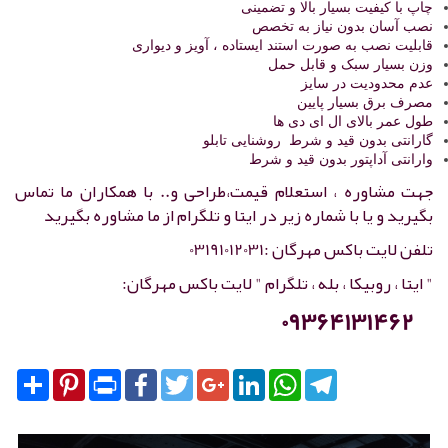
چاپ با کیفیت بسیار بالا و تضمینی
نصب آسان بدون نیاز به تخصص
قابلیت نصب به صورت استند ایستاده ، آویز و دیواری
وزن بسیار سبک و قابل حمل
عدم محدودیت در سایز
مصرف برق بسیار پایین
طول عمر بالای ال ای دی ها
گارانتی بدون قید و شرط روشنایی تابلو
وارانتی آداپتور بدون قید و شرط
جهت مشاوره ، استعلام قیمت،طراحی و.. با همکاران ما تماس
بگیرید و یا با شماره زیر در ایتا و تلگرام از ما مشاوره بگیرید
تلفن لایت باکس مهرگان :03191012031
" ایتا ، روبیکا ، بله ، تلگرام " لایت باکس مهرگان:
09364131462
Share
Pinterest
Print
Facebook
Twitter
Google+
LinkedIn
WhatsApp
Telegram