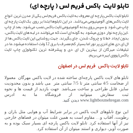
تابلو لایت باکس فریم لس ( پارچه ای)
تابلو لایت باکس پارچه ای معروف به لایت باکس فریم لس یکی از مدرن ترین انواع
لایت باکس‌های آلومینیومی می‌باشد. در این تابلوها ابتدا بر روی بک لایت پارچه ­ای
چاپ می شود و سپس روی بدنه آلومینیومی لایت باکس نصب می‌شود. بعد از چاپ
،این پارچه نوار دوزی میشود به گونه ای است که می‌توانند در لبه­ های لایت باکس،
بدون ایجاد خط تا و چروک شدن، جای بگیرند. جهت روشنایی این لایت باکس ها از
ال ای دی های لنزی پر نور اما بسیار کم مصرف با برق 12 ولت استفاده میشود.ما در
تبلیغات مهرگان از بهترین ال ای دی و پیشرفته ترین تکنولوژی چاپ لایت
باکس(یووی)بهره می بریم.
تابلو لایت باکس فریم لس در اصفهان
تابلو های لایت باکس پارچه‌ای ساخته شده در لایت باکس مهرگان معمولا
از ضخامت 4/5 سانتی متر تا 7/5 سانتی متر می باشد و بدون محدودیت
سایز، قابل طراحی و ساخت می‌باشد. جهت بازدید از قیمت ها و نحوه
ثبت سفارش میتوانید از فروشگاه ما به ادرس
www.lightboxmehregan.com دیدن کنید
.
این نوع تابلوهای لایت باکس در برابر شرایط آب و هوایی مثل باران و
رطوبت، آفتاب و… مقاوم است به همین علت می­توان در فضاهای خارجی
نیز از آن­ها استفاده کرد. تابلو لایت باکس پارچه ای بسیار سبک بوده و به
صورت آویز، دیواری و استند می­توان از آن استفاده کرد.