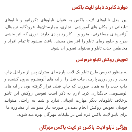
موارد کابرد تابلو لایت باکس
این مدل تابلوهای لایت باکس به عنوان تابلوهای دکوراتیو و تابلوهای
تبلیغاتی در مکان های آموزشی، تجاری، بیمارستان‌ها، فرودگاه، ترمینال،
آژانس‌های مسافرتی، مترو و… کاربرد زیادی دارند. نوری که اثر بخشی
طرح و جلوه زیبای تابلو را افزایش می­دهد، باعث می­شود تا تمام افراد و
مخاطبین جذب تابلو و محتوای تصویر آن شوند.
تعویض روکش تابلو فرم لس
به منظور تعویض طرح تابلو بک لایت پارچه ای می­توان پس از مراحل چاپ
مجدد و دور دوزی پارچه، چاپ قبل را از لبه های آلومینیوم بیرون کشیده و
چاپ جدید را به همان صورت که چاپ قبلی قرار گرفته بود، در لبه­ های
آلومینیومی جایگذاری کرد. لازم به ذکر است تعویض روکش این تابلو
برخلاف تابلوهای دیگر مهارت آنچنانی ندارد و شما به راحتی میتوانید
خودتان تعویض روکش انجام دهید.در صورت نیاز میتوانید از مشاوره ما
برای تابلو لایت باکس فرم لس در تبلیغات مهرگان بهره مند شوید.
ویژگی تابلو لایت باکس در لایت باکس مهرگان