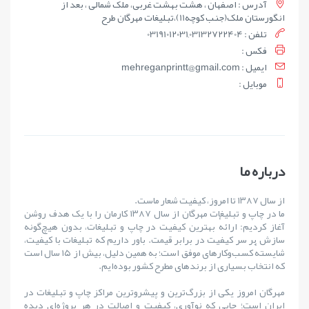
آدرس : اصفهان ، هشت بهشت غربی، ملک شمالی ، بعد از
انگورستان ملک(جنب کوچه11)،تبلیغات مهرگان طرح
تلفن : 03191012031,03132722404
فکس :
ايميل : mehreganprintt@gmail.com
موبايل :
درباره ما
از سال ۱۳۸۷ تا امروز، کیفیت شعار ماست.
ما در چاپ و تبلیغات مهرگان از سال ۱۳۸۷ کارمان را با یک هدف روشن
آغاز کردیم: ارائهٔ بهترین کیفیت در چاپ و تبلیغات، بدون هیچ‌گونه
سازش بر سر کیفیت در برابر قیمت. باور داریم که تبلیغات با کیفیت،
شایستهٔ کسب‌وکارهای موفق است؛ به همین دلیل، بیش از ۱۵ سال است
که انتخاب بسیاری از برندهای مطرح کشور بوده‌ایم.
مهرگان امروز یکی از بزرگ‌ترین و پیشروترین مراکز چاپ و تبلیغات در
ایران است؛ جایی که نوآوری، کیفیت و اصالت در هر پروژه‌ای دیده