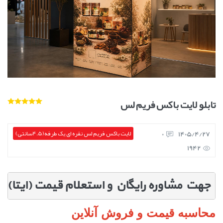
تابلو لایت باکس فریم لس
0
1405/4/27
لایت باکس فریم لس نقره ای یک طرفه(4.5سانتی)
1942
جهت مشاوره رایگان و استعلام قیمت (ایتا) ک
محاسبه قیمت و فروش آنلاین