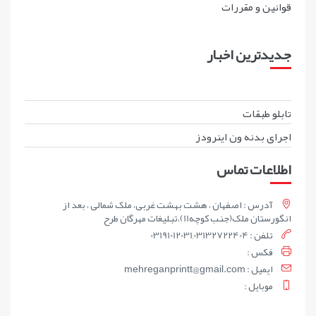
قوانين و مقررات
جدیدترین اخبار
تابلو طبقات
اجرای بدنه ون اینرودز
اطلاعات تماس
آدرس : اصفهان ، هشت بهشت غربی، ملک شمالی ، بعد از
انگورستان ملک(جنب کوچه11)،تبلیغات مهرگان طرح
تلفن : 03191012031,03132722404
فکس :
ايميل : mehreganprintt@gmail.com
موبايل :