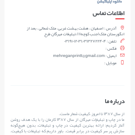
اطلاعات تماس
آدرس : اصفهان ، هشت بهشت غربی، ملک شمالی ، بعد از
انگورستان ملک(جنب کوچه11)،تبلیغات مهرگان طرح
تلفن : 03191012031,03132722404
فکس :
ايميل : mehreganprintt@gmail.com
موبايل :
درباره ما
از سال ۱۳۸۷ تا امروز، کیفیت شعار ماست.
ما در چاپ و تبلیغات مهرگان از سال ۱۳۸۷ کارمان را با یک هدف روشن
آغاز کردیم: ارائهٔ بهترین کیفیت در چاپ و تبلیغات، بدون هیچ‌گونه
سازش بر سر کیفیت در برابر قیمت. باور داریم که تبلیغات با کیفیت،