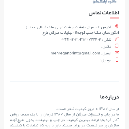
اطلاعات تماس
آدرس : اصفهان ، هشت بهشت غربی، ملک شمالی ، بعد از
انگورستان ملک(جنب کوچه11)،تبلیغات مهرگان طرح
تلفن : 03191012031,03132722404
فکس :
ايميل : mehreganprintt@gmail.com
موبايل :
درباره ما
از سال ۱۳۸۷ تا امروز، کیفیت شعار ماست.
ما در چاپ و تبلیغات مهرگان از سال ۱۳۸۷ کارمان را با یک هدف روشن
آغاز کردیم: ارائهٔ بهترین کیفیت در چاپ و تبلیغات، بدون هیچ‌گونه
سازش بر سر کیفیت در برابر قیمت. باور داریم که تبلیغات با کیفیت،