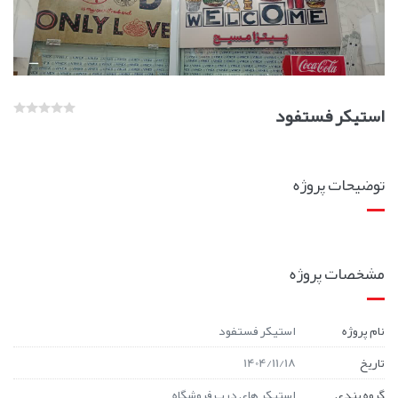
استیکر فستفود
توضیحات پروژه
مشخصات پروژه
نام پروژه
استیکر فستفود
تاریخ
1404/11/18
گروه بندی
استیکر های درب فروشگاه