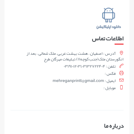
اطلاعات تماس
آدرس : اصفهان ، هشت بهشت غربی، ملک شمالی ، بعد از
انگورستان ملک(جنب کوچه11)،تبلیغات مهرگان طرح
تلفن : 03191012031,03132722404
فکس :
ايميل : mehreganprintt@gmail.com
موبايل :
درباره ما