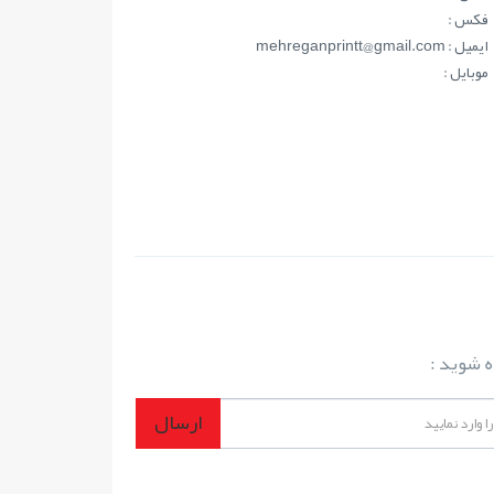
فکس :
ايميل : mehreganprintt@gmail.com
موبايل :
ه شوید :
ارسال