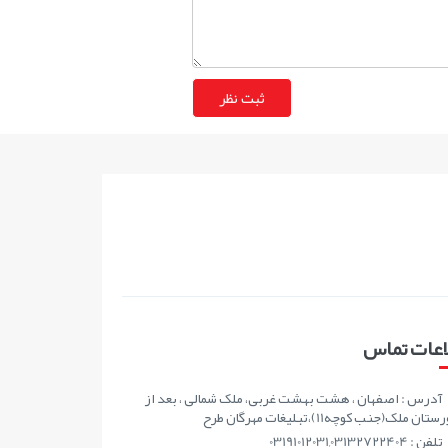
اعات تماس
آدرس : اصفهان ، هشت بهشت غربی، ملک شمالی ، بعد از
ان ملک(جنب کوچه11)،تبلیغات مهرگان طرح
تلفن : 03191012031,03132722404