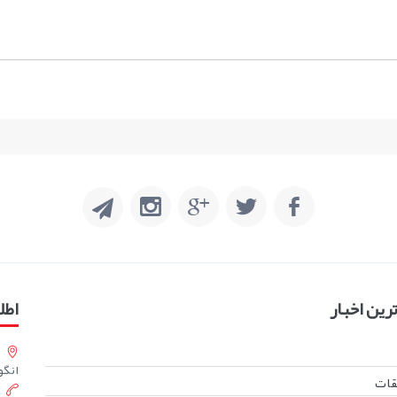
ین اخبار
اطل
انگورست
بقات