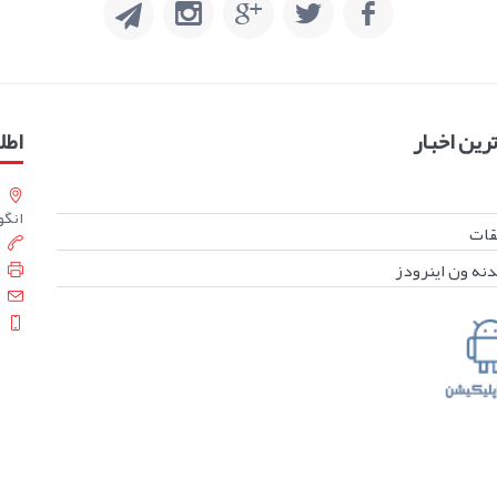
ین اخبار
اطل
انگورست
بقات
دنه ون اینرودز