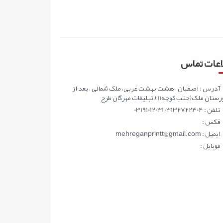
اعات تماس
آدرس : اصفهان ، هشت بهشت غربی، ملک شمالی ، بعد از
ان ملک(جنب کوچه11)،تبلیغات مهرگان طرح
تلفن : 03191012031,03132722404
فکس :
ايميل : mehreganprintt@gmail.com
موبايل :