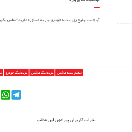
آیا جهت تبلیغ روی بدنه خودرو نیاز به مشاوره دارید؟تماس بگیرید .91012031
تبلیغ بدنه ماشین
برندینگ ماشین
برندینگ خودرو
تب
tsApp
Telegram
نظرات کاربران پیرامون این مطلب