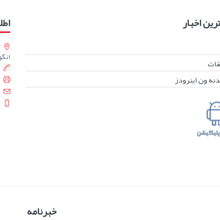
ین اخبار
اطل
انگورست
بقات
دنه ون اینرودز
خبرنامه