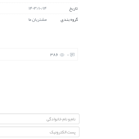
تاریخ
1403/10/14
گروه بندی
مشتریان ما
386
0