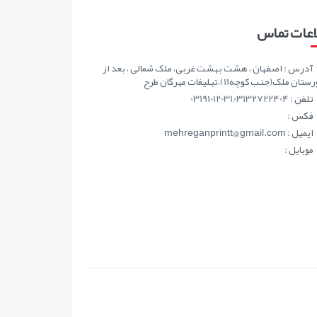
اعات تماس
آدرس : اصفهان ، هشت بهشت غربی، ملک شمالی ، بعد از
ان ملک(جنب کوچه11)،تبلیغات مهرگان طرح
تلفن : 03191012031,03132722404
فکس :
ايميل : mehreganprintt@gmail.com
موبايل :