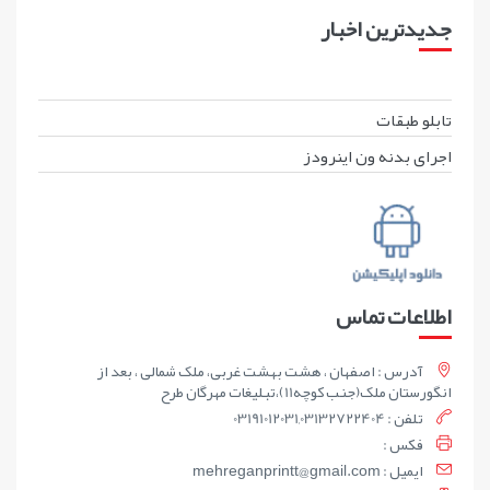
جدیدترین اخبار
تابلو طبقات
اجرای بدنه ون اینرودز
اطلاعات تماس
آدرس : اصفهان ، هشت بهشت غربی، ملک شمالی ، بعد از
انگورستان ملک(جنب کوچه11)،تبلیغات مهرگان طرح
تلفن : 03191012031,03132722404
فکس :
ايميل : mehreganprintt@gmail.com