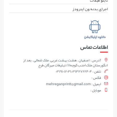
تابلو طبقات
اجرای بدنه ون اینرودز
اطلاعات تماس
آدرس : اصفهان ، هشت بهشت غربی، ملک شمالی ، بعد از
انگورستان ملک(جنب کوچه11)،تبلیغات مهرگان طرح
تلفن : 03191012031,03132722404
فکس :
ايميل : mehreganprintt@gmail.com
موبايل :