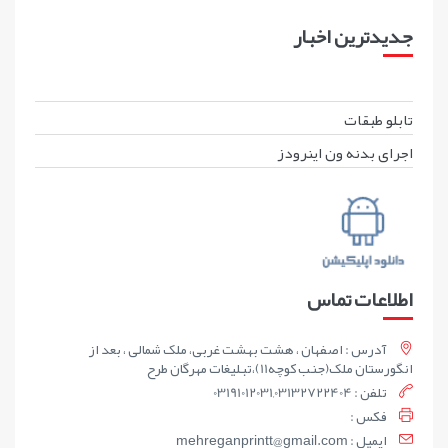
جدیدترین اخبار
تابلو طبقات
اجرای بدنه ون اینرودز
اطلاعات تماس
آدرس : اصفهان ، هشت بهشت غربی، ملک شمالی ، بعد از
انگورستان ملک(جنب کوچه11)،تبلیغات مهرگان طرح
تلفن : 03191012031,03132722404
فکس :
ايميل : mehreganprintt@gmail.com