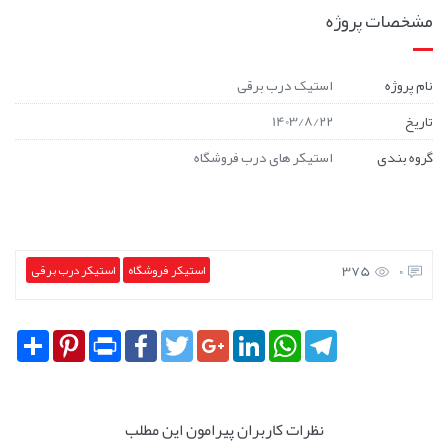
مشخصات پروژه
نام پروژه
استیک درب برقی
تاریخ
1403/8/22
گروه بندی
استیکر های درب فروشگاه
375
0
استیکر فروشگاه
استیکر درب برقی
Share
Pinterest
Print
Facebook
Twitter
Google+
LinkedIn
WhatsApp
Telegram
نظرات کاربران پیرامون این مطلب